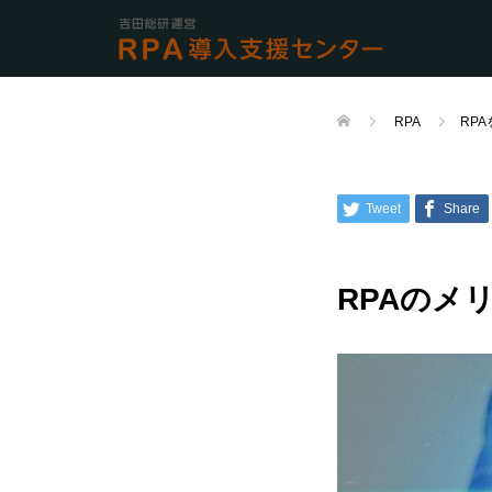
RPA
RP
Tweet
Share
RPAのメ